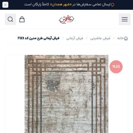
ارسال تمامی سفارش‌ها در
«شهر همدان»
کاملاً رایگان است.
خانه
/
فرش ماشینی
/
فرش آرمانی
/
فرش آرمانی طرح مدرن کد 7123
٪22