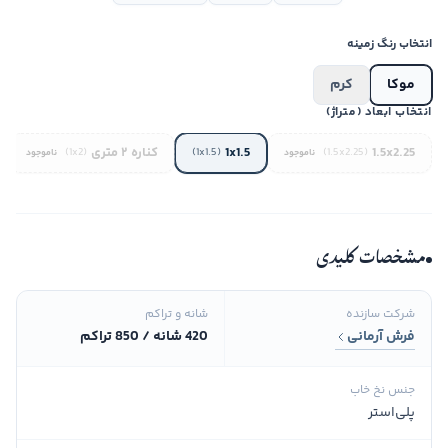
انتخاب رنگ زمینه
موکا
کرم
انتخاب ابعاد (متراژ)
1.5x2.25
1x1.5
کناره ۲ متری
(1x2)
(1x1.5)
(1.5x2.25)
ناموجود
ناموجود
مشخصات کلیدی
شرکت سازنده
شانه و تراکم
فرش آرمانی
420 شانه / 850 تراکم
جنس نخ خاب
پلی‌استر