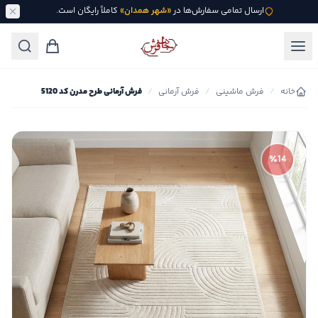
ارسال تمامی سفارش‌ها در
«شهر همدان»
کاملاً رایگان است.
خانه
/
فرش ماشینی
/
فرش آرمانی
/
فرش آرمانی طرح مدرن کد 5120
٪14