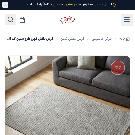
ارسال تمامی سفارش‌ها در
«شهر همدان»
کاملاً رایگان است.
خانه
/
فرش ماشینی
/
فرش نقش کهن
/
فرش نقش کهن طرح مدرن کد 2305
٪7