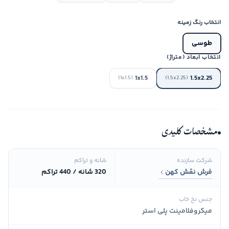
انتخاب رنگ زمینه
طوسی
انتخاب ابعاد (متراژ)
1x1.5
1.5x2.25
(1x1.5)
(1.5x2.25)
مشخصات کلیدی
شرکت سازنده
شانه و تراکم
فرش نقش کهن
320 شانه / 440 تراکم
جنس نخ خاب
میکروفلامینت پلی استر