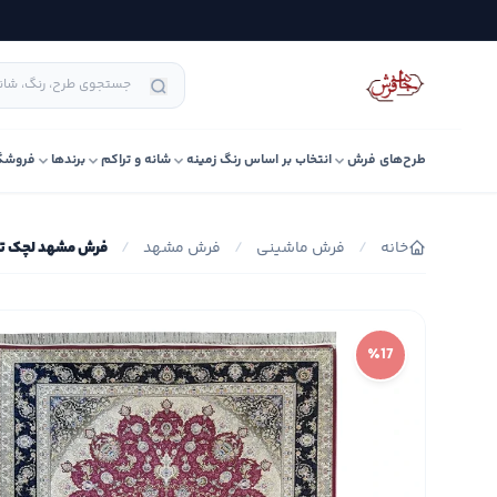
طرح‌های فرش
انتخاب بر اساس رنگ زمینه
شانه و تراکم
برندها
فروشگ
خانه
/
فرش ماشینی
/
فرش مشهد
/
فرش مشهد لچک ترنج کد
٪17