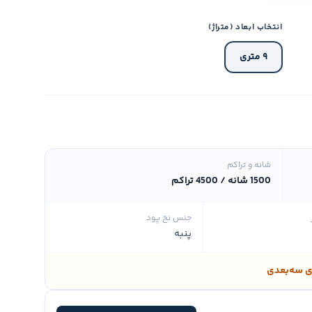
انتخاب ابعاد (متراژ)
۹ متری
شانه و تراکم
1500 شانه / 4500 تراکم
جنس نخ پود
پنبه