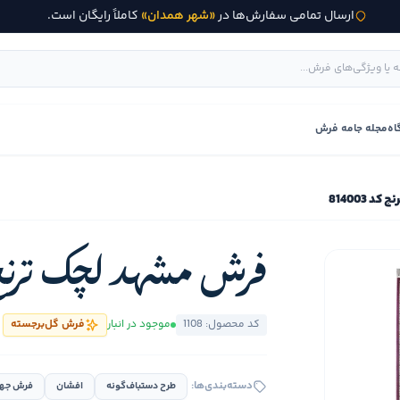
ارسال تمامی سفارش‌ها در
«شهر همدان»
کاملاً رایگان است.
اه
مجله جامه فرش
 814003
فرش مشهد لچک ترنج کد 3
کد محصول: 1108
موجود در انبار
فرش گل‌برجسته
دسته‌بندی‌ها:
طرح دستباف‌گونه
افشان
فرش جهی