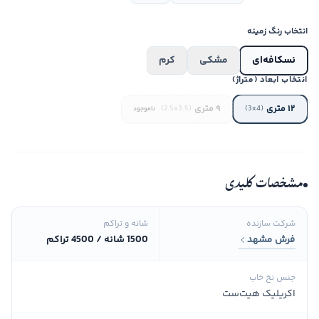
انتخاب رنگ زمینه
نسکافه‌ای
مشکی
کرم
انتخاب ابعاد (متراژ)
۱۲ متری
۹ متری
(2.5x3.5)
(3x4)
ناموجود
مشخصات کلیدی
شرکت سازنده
شانه و تراکم
فرش مشهد
1500 شانه / 4500 تراکم
جنس نخ خاب
اکریلیک هیت‌ست