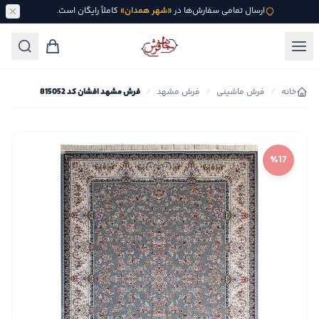
ارسال تمامی سفارش‌ها در
«شهر همدان»
کاملاً رایگان است.
خانه
/
فرش ماشینی
/
فرش مشهد
/
فرش مشهد افشان کد 815052
٪17